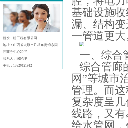
腔，将电力
基础设施收
漏、结构变
一管道更大
新发一建工程有限公司
地址：山西省太原市许坦东街锦东国
一、综合
际商务中心20层
联系人：宋经理
综合管廊
手机：13920121912
网”等城市
管理。而这
复杂度呈几
线路，又有
给水管网，