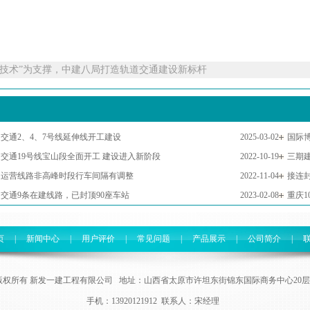
新技术”为支撑，中建八局打造轨道交通建设新标杆
交通2、4、7号线延伸线开工建设
2025-03-02
国际
交通19号线宝山段全面开工 建设进入新阶段
2022-10-19
三期
道运营线路非高峰时段行车间隔有调整
2022-11-04
接连
交通9条在建线路，已封顶90座车站
2023-02-08
重庆
页
|
新闻中心
|
用户评价
|
常见问题
|
产品展示
|
公司简介
|
版权所有 新发一建工程有限公司 地址：山西省太原市许坦东街锦东国际商务中心20
手机：13920121912 联系人：宋经理