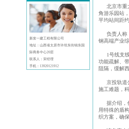
北京市重
角游乐园站，
平均站间距约
负责人称
新发一建工程有限公司
钢高端产业
地址：山西省太原市许坦东街锦东国
际商务中心20层
1号线支
联系人：宋经理
功能疏解、
手机：13920121912
阻隔，缓解
京投轨道
施工难题，
据介绍，
用特殊的盾构
织方案，确保