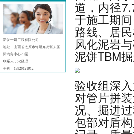
道，内径7
于施工期间
路线、居民
风化泥岩与
新发一建工程有限公司
地址：山西省太原市许坦东街锦东国
泥饼TBM
际商务中心20层
联系人：宋经理
手机：13920121912
验收组深入
对管片拼装
况、掘进过
包部对盾构
记录、质量