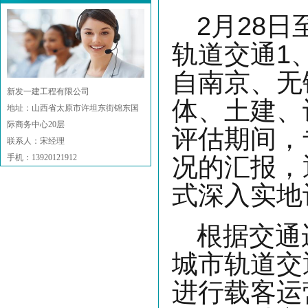
2月28
轨道交通1
自南京、无
新发一建工程有限公司
体、土建、
地址：山西省太原市许坦东街锦东国
际商务中心20层
评估期间，
联系人：宋经理
手机：13920121912
况的汇报，
式深入实地
根据交通
城市轨道交
进行载客运